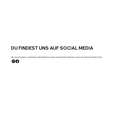
DU FINDEST UNS AUF SOCIAL MEDIA
Mit unserer Facebook- und Instgram-Seite bleiben Sie auf dem neuesten Stand. Alle News rund um den Salon Nico finden Sie hier.