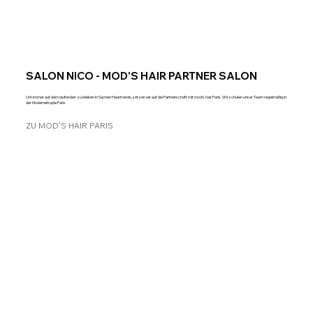
SALON NICO - MOD'S HAIR PARTNER SALON
Um immer auf dem laufenden zu bleiben in Sachen Haartrends, setzen wir auf die Partnerschaft mit mod's hair Paris. Wir schulen unser Team regelmäßig in
der Modemetrople Paris.
ZU MOD'S HAIR PARIS