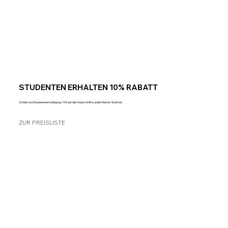
STUDENTEN ERHALTEN 10% RABATT
Schüler und Studentenermäßigung. 10% auf alle Haarschnitte, außer Master-Stylisten.
ZUR PREISLISTE