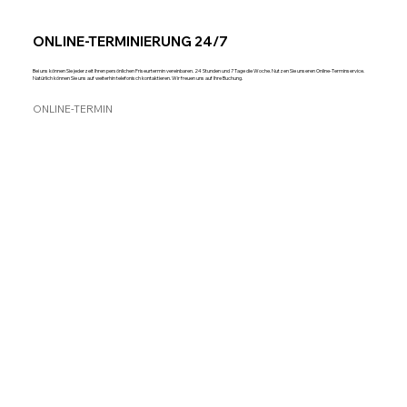
ONLINE-TERMINIERUNG 24/7
Bei uns können Sie jederzeit Ihren persönlichen Friseurtermin vereinbaren. 24 Stunden und 7 Tage die Woche. Nutzen Sie unseren Online-Terminservice.
Natürlich können Sie uns auf weiterhin telefonisch kontaktieren. Wir freuen uns auf Ihre Buchung.
ONLINE-TERMIN