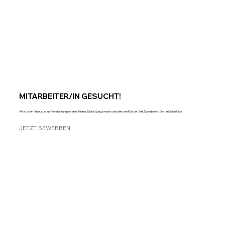
MITARBEITER/IN GESUCHT!
Wir suchen Friseur/in zur Verstärkung unseres Teams. Du bist jung, kreativ und stets am Puls der Zeit. Dann bewirb Dich im Salon Nico.
JETZT BEWERBEN